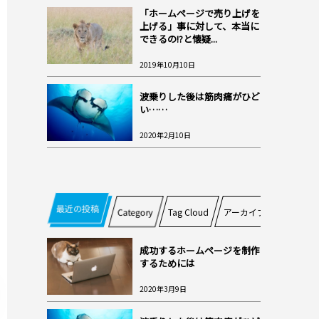
「ホームページで売り上げを
上げる」事に対して、本当に
できるの!?と懐疑...
2019年10月10日
波乗りした後は筋肉痛がひど
い……
2020年2月10日
最近の投稿
Category
Tag Cloud
アーカイブ
成功するホームページを制作
するためには
2020年3月9日