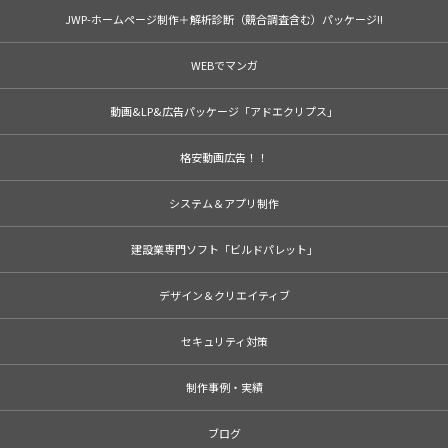
JWP-ホームページ制作＋解析診断（競合調査含む）パッケージ!!
WEBでマンガ
動画&LP&広告パッケージ「アドエクリプス」
格安動画広告！！
システム＆アプリ制作
建設業専門ソフト「ビルドパレット」
デザイン＆クリエイティブ
セキュリティ対策
制作事例・実績
ブログ