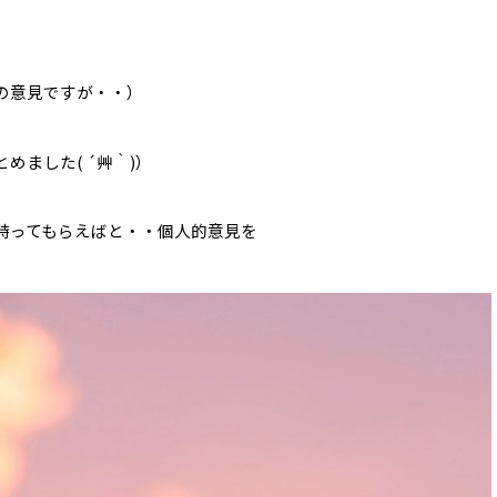
の意見ですが・・）
ました( ´艸｀)）
持ってもらえばと・・個人的意見を