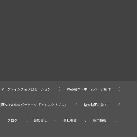
マーケティング＆プロモーション
Web制作・ホームページ制作
動画&LP&広告パッケージ「アドエクリプス」
格安動画広告！！
ブログ
お知らせ
会社概要
採用情報